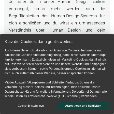
Je tiefer du in unser Human Design Lexikon
vordringst, umso mehr werden sich die
Begrifflichkeiten des Human-Design-Systems für
dich erschließen und du wirst ein umfassendes
Verständnis über Human Design und dein
persönliches Chart erlangen.
Kurz die Cookies, dann geht's weiter...
Wie man so schön sagt:
Auch diese Seite nutzt die üblichen Arten von Cookies: Technische und
„Der Weg ist das Ziel“ – also starte doch mit
funktionale Cookies sind unbedingt nötig, damit diese Website überhaupt
funktionieren kann. Zusätzlich nutzen wir Marketing-Cookies, damit wir dich
deinem eigenen
Human-Design-Chart
.
auf unseren Seiten wiedererkennen und unsere Website und Kampagnen
stets verbessern können, sowie Personalisierungs-Cookies mit denen wir
Jetzt dein Chart berechnen
dich, auch außerhalb dieser Website, besser ansprechen können.
Mit der Auswahl "Akzeptieren und Schließen" erlaubst Du uns die
Verwendung dieser Cookies und Technologien. Bitte besuche unsere
Datenschutzerklärung
für weitere Informationen. Dort erfährst Du auch wie
wir die Daten für erforderliche Zwecke (z. B. Sicherheit) verwenden.
Teilen
Cookie-Einstellungen
Akzeptieren und Schließen