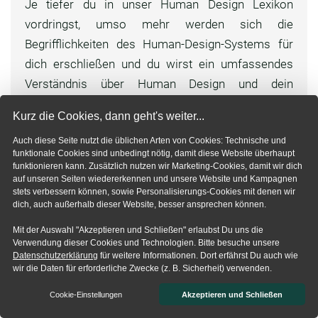
Je tiefer du in unser Human Design Lexikon
vordringst, umso mehr werden sich die
Begrifflichkeiten des Human-Design-Systems für
dich erschließen und du wirst ein umfassendes
Verständnis über Human Design und dein
persönliches Chart erlangen.
Kurz die Cookies, dann geht's weiter...
Wie man so schön sagt:
Auch diese Seite nutzt die üblichen Arten von Cookies: Technische und
„Der Weg ist das Ziel“ – also starte doch mit
funktionale Cookies sind unbedingt nötig, damit diese Website überhaupt
funktionieren kann. Zusätzlich nutzen wir Marketing-Cookies, damit wir dich
deinem eigenen
Human-Design-Chart
.
auf unseren Seiten wiedererkennen und unsere Website und Kampagnen
stets verbessern können, sowie Personalisierungs-Cookies mit denen wir
Jetzt dein Chart berechnen
dich, auch außerhalb dieser Website, besser ansprechen können.
Mit der Auswahl "Akzeptieren und Schließen" erlaubst Du uns die
Verwendung dieser Cookies und Technologien. Bitte besuche unsere
Datenschutzerklärung
für weitere Informationen. Dort erfährst Du auch wie
wir die Daten für erforderliche Zwecke (z. B. Sicherheit) verwenden.
Teilen
Cookie-Einstellungen
Akzeptieren und Schließen