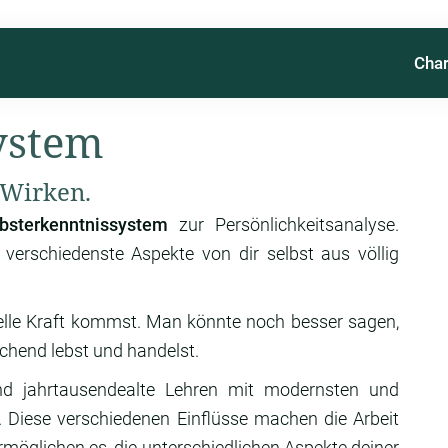
Char
ystem
 Wirken.
sterkenntnissystem
zur Persönlichkeitsanalyse.
, verschiedenste Aspekte von dir selbst aus völlig
duelle Kraft kommst. Man könnte noch besser sagen,
hend lebst und handelst.
und jahrtausendealte Lehren mit modernsten und
. Diese verschiedenen Einflüsse machen die Arbeit
öglichen es, die unterschiedlichen Aspekte deiner