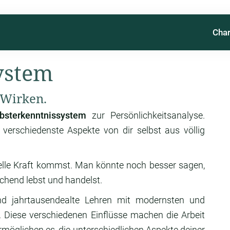
Char
ystem
 Wirken.
sterkenntnissystem
zur Persönlichkeitsanalyse.
, verschiedenste Aspekte von dir selbst aus völlig
duelle Kraft kommst. Man könnte noch besser sagen,
hend lebst und handelst.
und jahrtausendealte Lehren mit modernsten und
. Diese verschiedenen Einflüsse machen die Arbeit
öglichen es, die unterschiedlichen Aspekte deiner