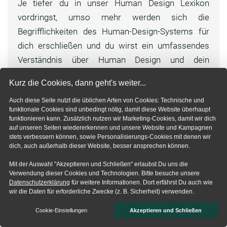
Je tiefer du in unser Human Design Lexikon
vordringst, umso mehr werden sich die
Begrifflichkeiten des Human-Design-Systems für
dich erschließen und du wirst ein umfassendes
Verständnis über Human Design und dein
persönliches Chart erlangen.
Kurz die Cookies, dann geht's weiter...
Wie man so schön sagt:
Auch diese Seite nutzt die üblichen Arten von Cookies: Technische und
„Der Weg ist das Ziel“ – also starte doch mit
funktionale Cookies sind unbedingt nötig, damit diese Website überhaupt
funktionieren kann. Zusätzlich nutzen wir Marketing-Cookies, damit wir dich
deinem eigenen
Human-Design-Chart
.
auf unseren Seiten wiedererkennen und unsere Website und Kampagnen
stets verbessern können, sowie Personalisierungs-Cookies mit denen wir
Jetzt dein Chart berechnen
dich, auch außerhalb dieser Website, besser ansprechen können.
Mit der Auswahl "Akzeptieren und Schließen" erlaubst Du uns die
Verwendung dieser Cookies und Technologien. Bitte besuche unsere
Datenschutzerklärung
für weitere Informationen. Dort erfährst Du auch wie
wir die Daten für erforderliche Zwecke (z. B. Sicherheit) verwenden.
Teilen
Cookie-Einstellungen
Akzeptieren und Schließen