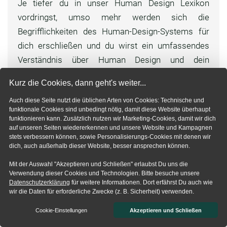
Je tiefer du in unser Human Design Lexikon
vordringst, umso mehr werden sich die
Begrifflichkeiten des Human-Design-Systems für
dich erschließen und du wirst ein umfassendes
Verständnis über Human Design und dein
persönliches Chart erlangen.
Kurz die Cookies, dann geht's weiter...
Wie man so schön sagt:
Auch diese Seite nutzt die üblichen Arten von Cookies: Technische und
„Der Weg ist das Ziel“ – also starte doch mit
funktionale Cookies sind unbedingt nötig, damit diese Website überhaupt
funktionieren kann. Zusätzlich nutzen wir Marketing-Cookies, damit wir dich
deinem eigenen
Human-Design-Chart
.
auf unseren Seiten wiedererkennen und unsere Website und Kampagnen
stets verbessern können, sowie Personalisierungs-Cookies mit denen wir
Jetzt dein Chart berechnen
dich, auch außerhalb dieser Website, besser ansprechen können.
Mit der Auswahl "Akzeptieren und Schließen" erlaubst Du uns die
Verwendung dieser Cookies und Technologien. Bitte besuche unsere
Datenschutzerklärung
für weitere Informationen. Dort erfährst Du auch wie
wir die Daten für erforderliche Zwecke (z. B. Sicherheit) verwenden.
Teilen
Cookie-Einstellungen
Akzeptieren und Schließen