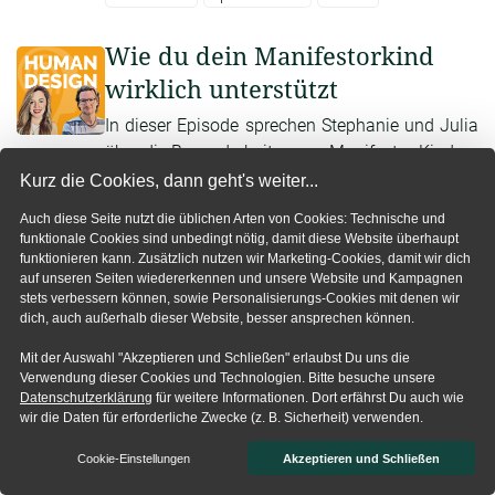
Wie du dein Manifestorkind
wirklich unterstützt
In dieser Episode sprechen Stephanie und Julia
über die Besonderheiten von Manifestor-Kindern
im Human Design. Sie beleuchten deren
Kurz die Cookies, dann geht's weiter...
Grundenergie, zeigen auf, warum diese Kinder
Auch diese Seite nutzt die üblichen Arten von Cookies: Technische und
oft als herausfordernd wahrgenommen werden,
funktionale Cookies sind unbedingt nötig, damit diese Website überhaupt
und erklären, wie Eltern ihnen Raum für
funktionieren kann. Zusätzlich nutzen wir Marketing-Cookies, damit wir dich
auf unseren Seiten wiedererkennen und unsere Website und Kampagnen
Selbstständigkeit geben k ...
stets verbessern können, sowie Personalisierungs-Cookies mit denen wir
dich, auch außerhalb dieser Website, besser ansprechen können.
25.06.2025
Episode #061
37 min
Mit der Auswahl "Akzeptieren und Schließen" erlaubst Du uns die
Wie du dein Projektorkind
Verwendung dieser Cookies und Technologien. Bitte besuche unsere
Datenschutzerklärung
für weitere Informationen. Dort erfährst Du auch wie
wirklich unterstützt
wir die Daten für erforderliche Zwecke (z. B. Sicherheit) verwenden.
In dieser Episode sprechen Stephanie und Julia
Cookie-Einstellungen
Akzeptieren und Schließen
über Projektorkinder im Human Design. Sie