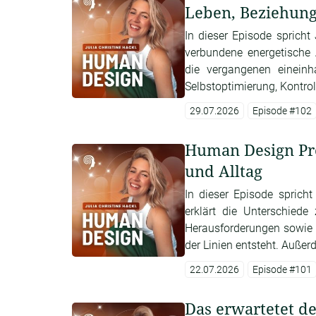
Leben, Beziehung
In dieser Episode sprich
verbundene energetische
die vergangenen einein
Selbstoptimierung, Kontrol
29.07.2026
Episode #102
Human Design Prof
und Alltag
In dieser Episode sprich
erklärt die Unterschiede
Herausforderungen sowie d
der Linien entsteht. Außerde
22.07.2026
Episode #101
Das erwartetet d