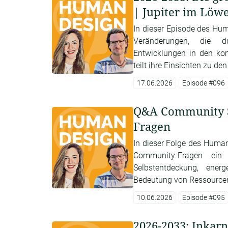
| Jupiter im Löw
In dieser Episode des Hum
Veränderungen, die d
Entwicklungen in den k
teilt ihre Einsichten zu d
17.06.2026
Episode #096
Q&A Community Sp
Fragen
In dieser Folge des Huma
Community-Fragen ein
Selbstentdeckung, ene
Bedeutung von Ressourcen 
10.06.2026
Episode #095
2026-2033: Inkar