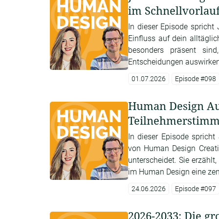
im Schnellvorlauf
In dieser Episode spricht 
Einfluss auf dein alltägli
besonders präsent sind
Entscheidungen auswirken
01.07.2026
Episode #098
Human Design Aus
Teilnehmerstimm
In dieser Episode sprich
von Human Design Creati
unterscheidet. Sie erzähl
im Human Design eine zentr
24.06.2026
Episode #097
2026-2033: Die g