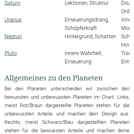
Saturn
Lektionen, Struktur
Diszip
Ordn
Uranus
Erneuerungsdrang,
Innov
Schöpferkraft
Mode
Neptun
Hintergrund, Schatten
Schlei
Hing
Pluto
innere Wahrheit,
Trans
Erneuerung
Entw
Allgemeines zu den Planeten
Bei den Planeten unterscheiden wir zwischen den
bewussten und unbewussten Planeten im Chart. Links,
meist Rot/Braun dargestellte Planeten stehen für die
unbewussten Anteile und machen dein Design aus.
Rechts, meist Schwarz/Blau dargestellten Planeten
stehen für die bewussten Anteile und machen deine