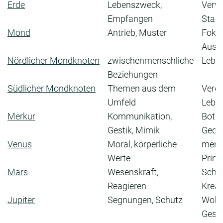
Erde
Lebenszweck,
Verwu
Empfangen
Stabil
Mond
Antrieb, Muster
Fokus
Ausr
Nördlicher Mondknoten
zwischenmenschliche
Lebe
Beziehungen
Südlicher Mondknoten
Themen aus dem
Verg
Umfeld
Lebe
Merkur
Kommunikation,
Botsc
Gestik, Mimik
Gedan
Venus
Moral, körperliche
menta
Werte
Prinz
Mars
Wesenskraft,
Schaf
Reagieren
Kreat
Jupiter
Segnungen, Schutz
Wohl
Gesc