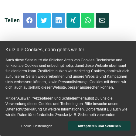
Teilen
Kurz die Cookies, dann geht's weiter...
Geschrieben von Julia
Auch diese Seite nutzt die üblichen Arten von Cookies: Technische und
Christine Hackl
funktionale Cookies sind unbedingt nötig, damit diese Website überhaupt
funktionieren kann. Zusätzlich nutzen wir Marketing-Cookies, damit wir dich
Julia Christine Hackl ist eine
auf unseren Seiten wiedererkennen und unsere Website und Kampagnen
stets verbessern können, sowie Personalisierungs-Cookies mit denen wir
erfahrene Human Design Expertin
dich, auch außerhalb dieser Website, besser ansprechen können.
und Milz Projektorin 3/5 mit
Mit der Auswahl "Akzeptieren und Schließen" erlaubst Du uns die
umfassender Expertise. Seit 2015 engagiert sie
Verwendung dieser Cookies und Technologien. Bitte besuche unsere
sich in Human Design, lernte praxisnah von
Datenschutzerklärung
für weitere Informationen. Dort erfährst Du auch wie
wir die Daten für erforderliche Zwecke (z. B. Sicherheit) verwenden.
renommierten Mentoren und absolvierte
zahlreiche Aus- und Weiterbildungen unter
Cookie-Einstellungen
Akzeptieren und Schließen
anderem an der IHDSchool, sowie als Mental- und