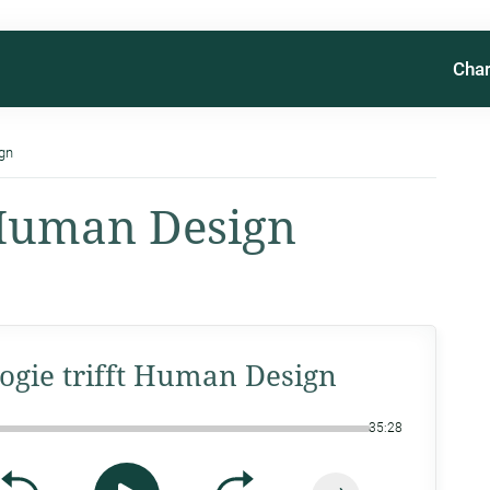
Char
ign
t Human Design
logie trifft Human Design
35:28