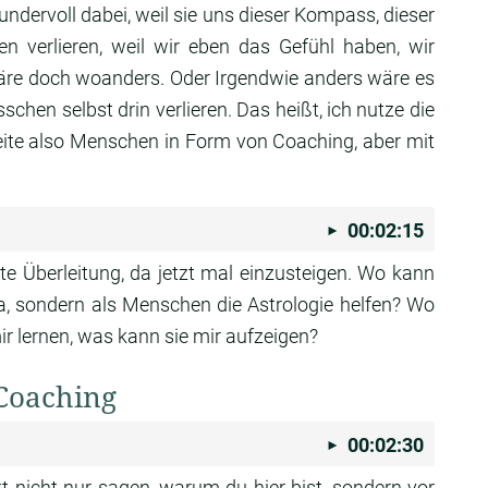
wundervoll
dabei, weil sie uns dieser Kompass,
dieser
gen
verlieren, weil wir eben das Gefühl haben, wir
wäre doch woanders.
Oder Irgendwie anders wäre es
sschen selbst drin
verlieren. Das heißt, ich nutze die
eite also Menschen in Form von Coaching,
aber mit
00:02:15
kte
Überleitung, da jetzt mal einzusteigen. Wo kann
a,
sondern als Menschen die Astrologie helfen?
Wo
ir
lernen, was kann sie mir aufzeigen?
 Coaching
00:02:30
kt
nicht nur sagen, warum du hier bist,
sondern vor