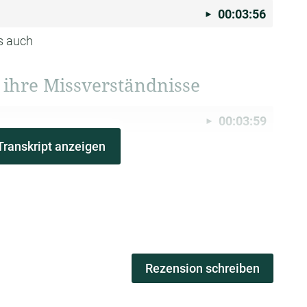
00:03:56
s auch
 ihre Missverständnisse
00:03:59
Transkript anzeigen
aille an Wo
würdest du sagen, liegen dann aber
wo?
Wo endet dann auch die Unterstützung aus
hte es
dann vielleicht auch darüber hinaus? Deiner
00:04:14
Rezension schreiben
nutzt,
sage ich mal um so ein Wahrsagen Tool zu
h nicht ist.
Dafür ist sie nicht in erster Linie da.
Und