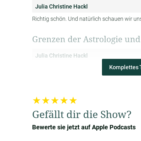
Julia Christine Hackl
Richtig schön. Und natürlich schauen wir un
Grenzen der Astrologie und
Julia Christine Hackl
Komplettes 
alles immer so die zwei Seiten der Med
Begrenzungen in
der Astrologie? Also 
astrologischer Perspektive oder was bräuc
Erfahrung und Meinung nach ja.
★★★★★
Gefällt dir die Show?
Alexandra Ulrich
Ich glaube, die Astrologie wurde viel ausge
Bewerte sie jetzt auf Apple Podcasts
werden,
was sie meiner Meinung nach einfac