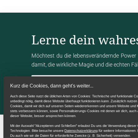
da hat sie auch definitiv ihre Grenzen.
Wir k
mit Stundenastrologie.
Also ist jetzt zum 
Solche Dinge, das können wir natürlich wun
mit pendeln,
mit mit Tarotkarten etc.
Aber d
Lerne dein wahre
Wahrsagerei zu betreiben,
kommt der Tra
Whatever it is.
Weil es eben darum geht, das
Energiefeld,
was jetzt vorherrschend ist ode
Möchtest du die lebensverändernde Power 
ich eine Aussage
darüber treffen, was in di
damit, die wirkliche Magie und die echten F
wahrscheinlich. Aber was konkret ganz ko
Und das ist auch gut, dass ich das nicht so
Mein Human Design Chart berechn
Kurz die Cookies, dann geht's weiter...
Entscheidungen. Und vielleicht brauche ich
Auch diese Seite nutzt die üblichen Arten von Cookies: Technische und funktionale Co
zu
machen und sage Nein zu etwas,
zu dem
unbedingt nötig, damit diese Website überhaupt funktionieren kann. Zusätzlich nutzen
Cookies, damit wir dich auf unseren Seiten wiedererkennen und unsere Website un
wenn das Sinn macht.
Also es ist nicht d
stets verbessern können, sowie Personalisierungs-Cookies mit denen wir dich, auch
dieser Website, besser ansprechen können.
schönen hier, diese Sternzeichen
Voraussagu
aber denken, dass Astrologie ist.
Und da ist 
Mit der Auswahl "Akzeptieren und Schließen" erlaubst Du uns die Verwendung dieser
Technologien. Bitte besuche unsere
Datenschutzerklärung
für weitere Informationen. 
Du auch wie wir die Daten für erforderliche Zwecke (z. B. Sicherheit) verwenden.