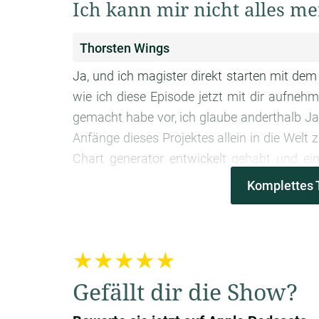
Ich kann mir nicht alles m
Thorsten Wings
Ja, und ich magister direkt starten mit dem
wie ich diese Episode jetzt mit dir aufnehme
gemacht habe vor, ich glaube anderthalb Ja
Anfänge dieses Projektes allein in die Welt
Chart generator entwickelt gehabt und e
richtig cool und habe immer schön vor mir
Komplettes 
ich bin immer so, wenn ich mich in einen Ber
dazu gibt. Also ich habe alle Bücher, die e
damaligen Zeitpunkt auf dem deutschsprac
★★★★★
ich, zwölf Bücher und die lagen dann alle 
gucken und irgendwie gemerkt, dass es nic
Gefällt dir die Show?
ich mich verurteilt dafür und dann habe i