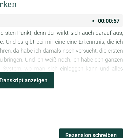
erken
00:00:57
 ersten Punkt, denn der wirkt sich auch darauf aus,
. Und es gibt bei mir eine eine Erkenntnis, die ich
hren, da habe ich damals noch versucht, die ersten
 zu bringen. Und ich weiß noch, ich habe den ganzen
in System, wo man sich einloggen kann und alles
 her geschoben, dass es auch Inhalte braucht. Und
Transkript anzeigen
eich einarbeite, dann kaufe ich einmal alles, was es
s auf dem Markt gibt, dann gekauft und das war zum
higen Markt, muss ich dazu sagen, war das glaube
hier. Und dann habe ich angefangen, da mal rein zu
ht geht, da jetzt was zu schreiben. Und dann habe
ch mir Druck gemacht und dann habe ich mir einen
Rezension schreiben