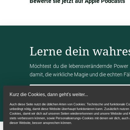
Bewerte sie jetzt auf Apple Podcasts
Kaffee gemacht und bin hochgekommen, ha
ich fange an zu schreiben. Und dann habe i
dass ich eigentlich nicht weiterschreib
gebracht, der etwa zwei Wochen gedauert h
Spaziergänge gemacht, die ich normalerw
brauche ich eigentlich nicht, das löse ic
Lerne dein wahre
versucht und irgendwann nach diesen z
Vielleicht ist das einfach nicht meine Stär
Möchtest du die lebensverändernde Power 
Dingen nicht mal eben schnell zu merken,
damit, die wirkliche Magie und die echten F
mich dann letzten Endes ja zu dir geführt 
Thema bleiben und das, was einfach so sc
Mein Human Design Chart berechn
jetzt ja diese, diese diese Komponente gar
Kurz die Cookies, dann geht's weiter...
und dass ich eben in unserer Zusammenarbe
Auch diese Seite nutzt die üblichen Arten von Cookies: Technische und funktionale Co
unbedingt nötig, damit diese Website überhaupt funktionieren kann. Zusätzlich nutzen
ich dann so richtig gemerkt habe, ähm, da
Cookies, damit wir dich auf unseren Seiten wiedererkennen und unsere Website un
stets verbessern können, sowie Personalisierungs-Cookies mit denen wir dich, auch
vollen Frieden damit gefunden. Ich finde es
dieser Website, besser ansprechen können.
Und. Ich kann aber nicht sagen, was ich 