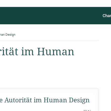
Char
uman Design
rität im Human
le Autorität im Human Design