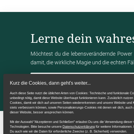
Autorität?
Julia Christine Hackl
Lerne dein wahre
Ja, die sakrale Autorität ist so unser ureig
Man könnte sich super mit dieser Steinzei
Möchtest du die lebensverändernde Power 
ging, wie man es auch bei Affen macht. Ich ka
damit, die wirkliche Magie und die echten F
aber jemand der zum Beispiel. Ich weiß nicht
und der macht immer so Grunzgeräusche. So?
sakral. Also so dieses tiefe, bewusste Hm, 
Mein Human Design Chart berechn
Kurz die Cookies, dann geht's weiter...
umsetzen. Gewisse Stöhngeräusche. Die Se
Auch diese Seite nutzt die üblichen Arten von Cookies: Technische und funktionale Co
schon, da kommt so eine gewisse Energie h
unbedingt nötig, damit diese Website überhaupt funktionieren kann. Zusätzlich nutzen
Cookies, damit wir dich auf unseren Seiten wiedererkennen und unsere Website un
Sakral zu Hause und so funktioniert das au
stets verbessern können, sowie Personalisierungs-Cookies mit denen wir dich, auch
dieser Website, besser ansprechen können.
diese sakrale Kommunikation kommt aus d
Mit der Auswahl "Akzeptieren und Schließen" erlaubst Du uns die Verwendung dieser
könnte man sagen, und zieht sich nach oben.
Technologien. Bitte besuche unsere
Datenschutzerklärung
für weitere Informationen. 
Du auch wie wir die Daten für erforderliche Zwecke (z. B. Sicherheit) verwenden.
dich zu etwas zieht. Oder wenn du merkst, da