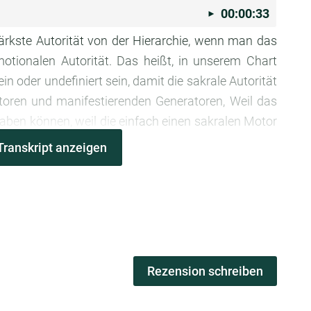
00:00:33
stärkste Autorität von der Hierarchie, wenn man das
tionalen Autorität. Das heißt, in unserem Chart
 oder undefiniert sein, damit die sakrale Autorität
toren und manifestierenden Generatoren, Weil das
 haben können, weil die einfach einen sakralen Motor
Transkript anzeigen
00:01:01
lzentrum definiert Wunderbar. Haken dran. Wie
n Autorität
Rezension schreiben
00:01:08