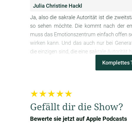
Julia Christine Hackl
Ja, also die sakrale Autorität ist die zweit
so sehen möchte. Die kommt nach der emo
muss das Emotionszentrum einfach offen sein
wirken kann. Und das auch nur bei Genera
die einzigen sind, die eine sakrale Autorität
mitbringen.
Komplettes 
Thorsten Wings
Okay, also Emotionszentrum offen, Sakra
★★★★★
funktioniert die sakrale
Gefällt dir die Show?
Funktionsweise der sakrale
Bewerte sie jetzt auf Apple Podcasts
Thorsten Wings