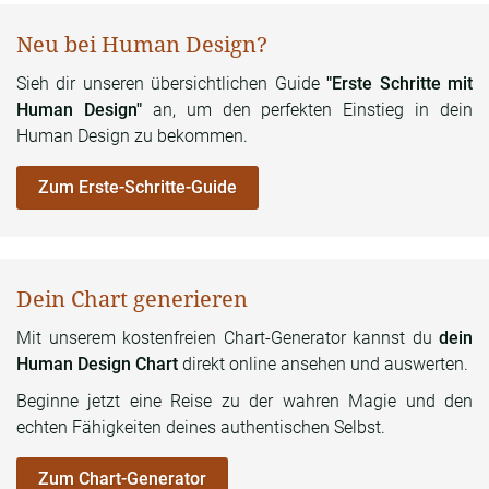
dem Sinne eine Einstellung sein.
Und dann gibt es aber
drei Meisterzahlen,
die einen besonderen Wert haben
Neu bei Human Design?
112233 Die haben
noch mal einen ganz besonderen
Sieh dir unseren übersichtlichen Guide
"Erste Schritte mit
Status,
sage ich jetzt einmal neben 1 bis 9.
Das sind
Human Design"
an, um den perfekten Einstieg in dein
diese Betrachtungsweisen, die wir nehmen,
weil wir das
Human Design zu bekommen.
Ganze runter addieren.
Es gibt aber jetzt auch schon
Zum Erste-Schritte-Guide
Erweiterungen der
spirituellen Ebene, gerade wenn man
dann zum
Beispiel Numerologie und Tarot
zusammenlegt,
also welche Tarotkarte numerologisch
zusammenpasst. Da sind wir dann wieder in einer
Dein Chart generieren
spirituelleren Bedeutung.
Ich gehe aber gerne auf die
Mit unserem kostenfreien Chart-Generator kannst du
dein
Basics zurück.
Zum einen, weil ich glaube,
dass es
Human Design Chart
direkt online ansehen und auswerten.
immer Grundfundamente gibt und zum anderen
sehe ich
Beginne jetzt eine Reise zu der wahren Magie und den
halt in diesem Wir wollen viel mehr haben
und es muss
echten Fähigkeiten deines authentischen Selbst.
doch noch viel mehr geben. Und ich
möchte auch gerne
besonderer sein, dass ich so
einen ganz starken
Zum Chart-Generator