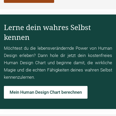
Optimierungs.
Ich bin nicht zufrieden mit dem was ist
Aspekt.
Also es gibt natürlich Erweiterungen auf den
unterschiedlichsten Ebenen.
Ich arbeite aber ganz mit
den klassischen,
auch gerne mit den psychologischen
Lerne dein wahres Selbst
Ebenen
dahinter, wenn ich in die Fundamente
kennen
runtergehe.
Möchtest du die lebensverändernde Power von Human
Gründung der Soulful Living GmbH
Design erleben? Dann hole dir jetzt dein kostenfreies
Human Design Chart und beginne damit, die wirkliche
Thorsten Wings
00:05:52
Magie und die echten Fähigkeiten deines wahren Selbst
Okay. Danke schön.
kennenzulernen.
Julia Christine Hackl
00:05:54
Mein Human Design Chart berechnen
Sehr gern.
Thorsten Wings
00:05:55