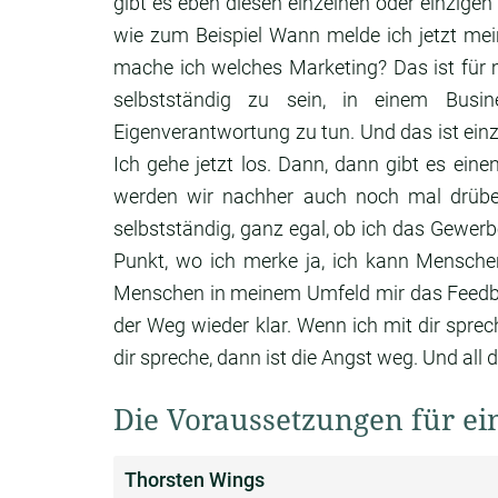
gibt es eben diesen einzelnen oder einzigen
wie zum Beispiel Wann melde ich jetzt m
mache ich
welches Marketing? Das ist für 
selbstständig zu sein,
in einem Busi
Eigenverantwortung zu
tun. Und das ist ein
Ich gehe jetzt
los. Dann, dann gibt es ein
werden
wir nachher auch noch mal drüb
selbstständig,
ganz egal, ob ich das Gewerb
Punkt, wo ich merke ja,
ich kann Mensche
Menschen in meinem
Umfeld mir das Feed
der Weg wieder klar.
Wenn ich mit dir sprec
dir spreche,
dann ist die Angst weg.
Und all 
Die Voraussetzungen für ein
Thorsten Wings