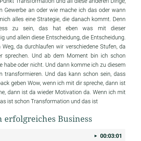
Punkt Transformation und all diese anderen Dinge,
ein Gewerbe
an oder wie mache ich das oder wann
mich alles eine
Strategie, die danach kommt.
Denn
ness zu sein,
das hat eben was mit dieser
zig und allein diese
Entscheidung, die Entscheidung.
en Weg,
da durchlaufen wir verschiedene Stufen, da
er sprechen. Und ab
dem Moment bin ich schon
e habe oder nicht. Und
dann komme ich zu diesem
n transformieren.
Und das kann schon sein, dass
back geben Wow,
wenn ich mit dir spreche,
dann ist
he,
dann ist da wieder Motivation da.
Wenn ich mit
das ist schon Transformation und das ist
 erfolgreiches Business
00:03:01