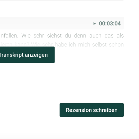
00:03:04
nfallen.
Wie sehr siehst du denn auch das als
mieren
kann? Wie sehr habe ich mich selbst schon
Transkript anzeigen
00:03:16
hrte Folge voneinander.
Also wenn du dich selber
wenn du dich noch gar nicht
mit Transformation
eugung, wirst du unweigerlich
nicht wirklich andere
de es unweigerlich gar nicht dahin
ziehen, dass es
Rezension schreiben
sie andere
transformieren, wo sie dieses Feedback
der zusichern können
oder zustimmen können, dass
eigene Transformation in
einem gewissen Rahmen