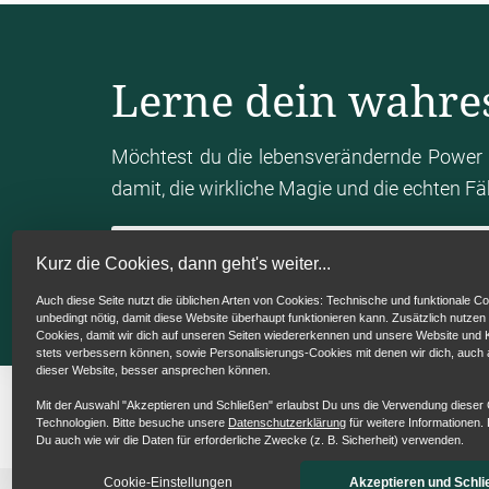
schon hinter sich haben.
Julia Christine Hackl
Lerne dein wahre
Ja, weil das ist ganz spannend.
Jetzt bin 
schon in dieser CoachingBubble
Therapeute
Möchtest du die lebensverändernde Power 
dass es da draußen eben Coaches,
Ther
damit, die wirkliche Magie und die echten F
gemacht,
die haben das theoretisch geler
immer und meinen
jetzt eben in diesem
Mein Human Design Chart berechn
Kurz die Cookies, dann geht's weiter...
wundern sich aber dann ganz
oft, warum 
Auch diese Seite nutzt die üblichen Arten von Cookies: Technische und funktionale Co
neben vielen
Themen, die wir heute auch n
unbedingt nötig, damit diese Website überhaupt funktionieren kann. Zusätzlich nutzen
Cookies, damit wir dich auf unseren Seiten wiedererkennen und unsere Website un
ich da überhaupt eingestiegen?
Habe ich
stets verbessern können, sowie Personalisierungs-Cookies mit denen wir dich, auch
dieser Website, besser ansprechen können.
überhaupt? Habe ich mich transformieren
k
Mit der Auswahl "Akzeptieren und Schließen" erlaubst Du uns die Verwendung dieser
Technologien. Bitte besuche unsere
Datenschutzerklärung
für weitere Informationen. 
Thorsten Wings
Du auch wie wir die Daten für erforderliche Zwecke (z. B. Sicherheit) verwenden.
Nein, das sehe ich. Das sehe ich genauso.
U
Cookie-Einstellungen
Akzeptieren und Schli