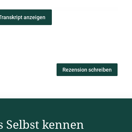
00:00:52
Transkript anzeigen
ign zu erleben, zu verkörpern und wirklich
uns ein ganz, ganz wichtiger Aspekt. Deswegen wir
 Experten, die uns in ihr Wissen, ihre Perspektiven
 Erfahrungsberichte von Anwendern, die mitten in
 können und da abholen können, wo wir noch ganz
Rezension schreiben
00:01:17
00:01:20
s Selbst kennen