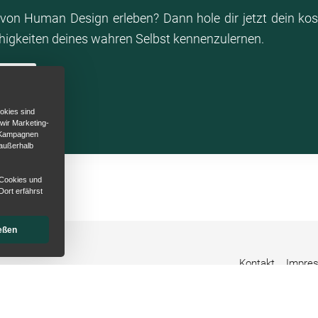
00:01:21
von Human Design erleben? Dann hole dir jetzt dein ko
ähigkeiten deines wahren Selbst kennenzulernen.
 jetzt ein, diesen Podcast zu abonnieren und dir dann
die lebensverändernde Power von Humandesign zu
en
okies sind
00:01:33
 wir Marketing-
d Kampagnen
euen uns auf dich.
 außerhalb
 Cookies und
Dort erfährst
eßen
Kontakt
Impre
uf ProvenExpert.com