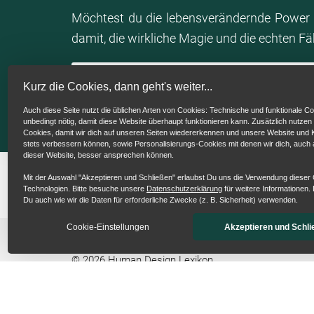
Thorsten Wings
Möchtest du die lebensverändernde Power 
damit, die wirkliche Magie und die echten F
Also für dich, lieber Zuhörer, dich laden wir
direkt die nächste Folge anzuhören. Um 
erleben.
Mein Human Design Chart berechn
Kurz die Cookies, dann geht's weiter...
Auch diese Seite nutzt die üblichen Arten von Cookies: Technische und funktionale Co
Julia Christine Hackl
unbedingt nötig, damit diese Website überhaupt funktionieren kann. Zusätzlich nutzen
Cookies, damit wir dich auf unseren Seiten wiedererkennen und unsere Website un
Also bis gleich in der nächsten Folge. Wir fr
stets verbessern können, sowie Personalisierungs-Cookies mit denen wir dich, auch
dieser Website, besser ansprechen können.
Mit der Auswahl "Akzeptieren und Schließen" erlaubst Du uns die Verwendung dieser
Technologien. Bitte besuche unsere
Datenschutzerklärung
für weitere Informationen. 
Du auch wie wir die Daten für erforderliche Zwecke (z. B. Sicherheit) verwenden.
Cookie-Einstellungen
Akzeptieren und Schli
©
2026
Human Design Lexikon
Wir haben 4,89 von 5 Sternen aus 2456 Bewertungen a