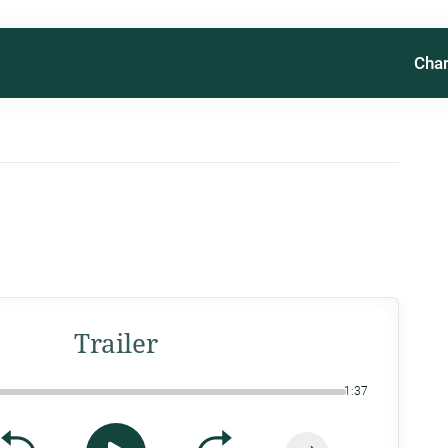
Char
Trailer
1:37