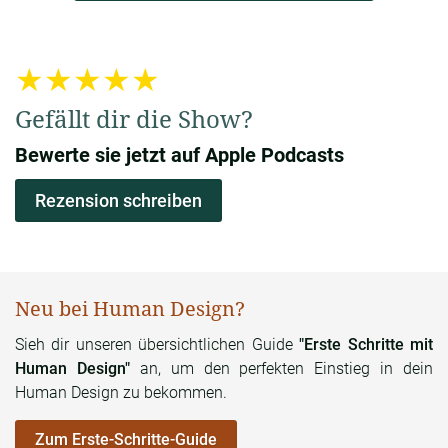
Thorsten Wings
00:02:17
★★★★★
Echt schön. Ja, kommen wir mal zur zur
Wissenschaft
und Spiritualität. Also für mich ist
mal ein Punkt sehr
Gefällt dir die Show?
wesentlich.
Ich beobachte, dass seitdem
die Spiritualität
Bewerte sie jetzt auf Apple Podcasts
sich für die Wissenschaft öffnet
oder sagen wir mal,
seitdem die Menschen,
die in der Spiritualität sehr
Rezension schreiben
unterwegs sind,
federführend sind, seitdem die gewisse
Das Kohärenzgefühl und seine Bedeutung
Neu bei Human Design?
Thorsten Wings
00:02:42
Sieh dir unseren übersichtlichen Guide
"Erste Schritte mit
Human Design"
an, um den perfekten Einstieg in dein
wissenschaftliche Aspekte hinzuziehen,
also
Human Design zu bekommen.
beispielsweise Quantenphysik. Ja, für mich
ein riesen
Game Changer.
Diese ganzen Experimente mir
Zum Erste-Schritte-Guide