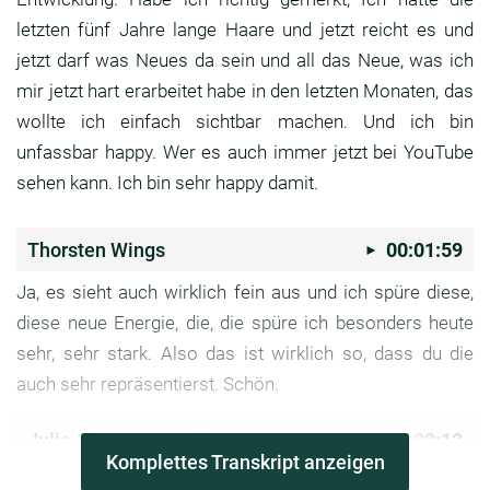
letzten
fünf Jahre lange Haare und jetzt reicht es und
jetzt darf was Neues da sein und all das Neue,
was ich
mir jetzt hart erarbeitet habe in den
letzten Monaten, das
wollte ich einfach sichtbar
machen. Und ich bin
unfassbar happy.
Wer es auch immer jetzt bei YouTube
sehen kann.
Ich bin sehr happy damit.
Thorsten Wings
00:01:59
Ja, es sieht auch wirklich fein aus und ich spüre
diese,
diese neue Energie,
die, die spüre ich besonders heute
sehr, sehr
stark. Also das ist wirklich so, dass du die
auch
sehr repräsentierst.
Schön.
Julia Christine Hackl
00:02:12
Komplettes Transkript anzeigen
Danke. Ich komme auch direkt vom Friseur,
gell? Also.