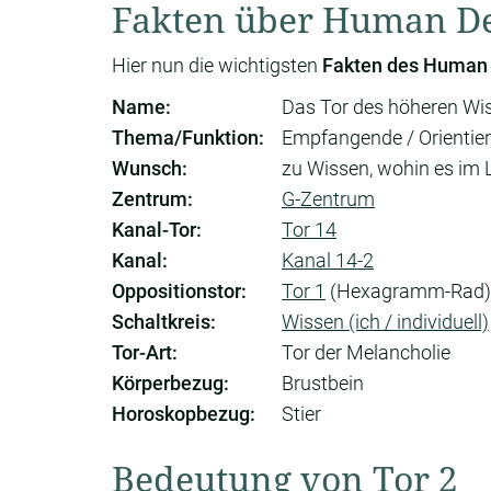
Fakten über Human De
Hier nun die wichtigsten
Fakten des Human 
Name:
Das Tor des höheren Wi
Thema/Funktion:
Empfangende / Orientier
Wunsch:
zu Wissen, wohin es im 
Zentrum:
G-Zentrum
Kanal-Tor:
Tor 14
Kanal:
Kanal 14-2
Oppositionstor:
Tor 1
(Hexagramm-Rad)
Schaltkreis:
Wissen (ich / individuell)
Tor-Art:
Tor der Melancholie
Körperbezug:
Brustbein
Horoskopbezug:
Stier
Bedeutung von Tor 2