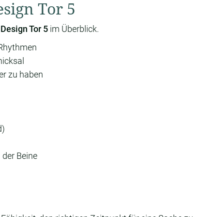
sign Tor 5
Design Tor 5
im Überblick.
d Rhythmen
hicksal
er zu haben
)
 der Beine