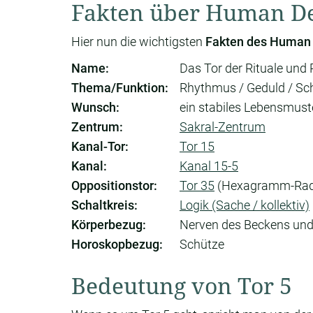
Fakten über Human De
Hier nun die wichtigsten
Fakten des Human 
Name:
Das Tor der Rituale un
Thema/Funktion:
Rhythmus / Geduld / Sc
Wunsch:
ein stabiles Lebensmust
Zentrum:
Sakral-Zentrum
Kanal-Tor:
Tor 15
Kanal:
Kanal 15-5
Oppositionstor:
Tor 35
(Hexagramm-Rad
Schaltkreis:
Logik (Sache / kollektiv)
Körperbezug:
Nerven des Beckens und
Horoskopbezug:
Schütze
Bedeutung von Tor 5