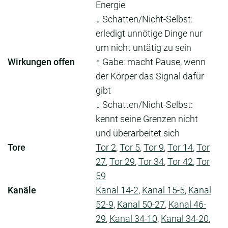
Energie
↓ Schatten/Nicht-Selbst:
erledigt unnötige Dinge nur
um nicht untätig zu sein
Wirkungen offen
↑ Gabe: macht Pause, wenn
der Körper das Signal dafür
gibt
↓ Schatten/Nicht-Selbst:
kennt seine Grenzen nicht
und überarbeitet sich
Tore
Tor 2
,
Tor 5
,
Tor 9
,
Tor 14
,
Tor
27
,
Tor 29
,
Tor 34
,
Tor 42
,
Tor
59
Kanäle
Kanal 14-2
,
Kanal 15-5
,
Kanal
52-9
,
Kanal 50-27
,
Kanal 46-
29
,
Kanal 34-10
,
Kanal 34-20
,